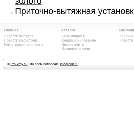
золото
Приточно-вытяжная установка
Главная
Каталог
Компани
Новости портала
Вентиляция и
Поиск к
Новости индустрии
кондиционирование
Новости
Регистрация абонента
Инструменты
Изоляция и клеи
©
ProStroy.su
| по всем вопросам:
info@okis.ru