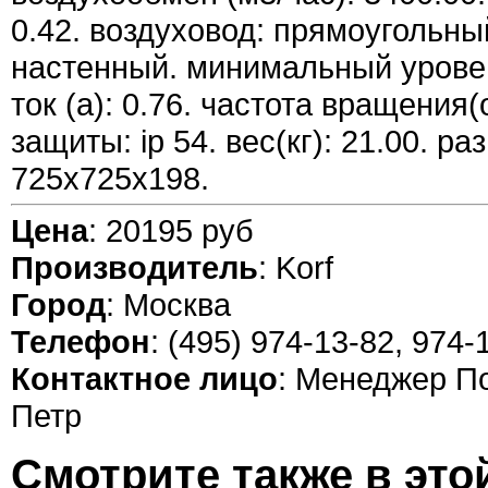
0.42. воздуховод: прямоугольный
настенный. минимальный уровен
ток (а): 0.76. частота вращения(
защиты: ip 54. вес(кг): 21.00. р
725x725x198.
Цена
: 20195 руб
Производитель
: Korf
Город
: Москва
Телефон
: (495) 974-13-82, 974-
Контактное лицо
: Менеджер П
Петр
Смотрите также в это