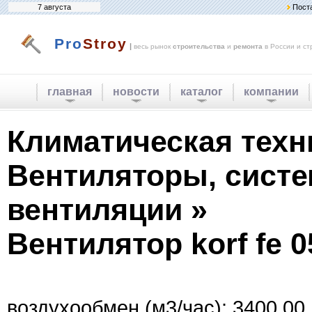
7 августа
Пост
Pro
Stroy
|
весь рынок
строительства
и
ремонта
в России и ст
главная
новости
каталог
компании
Климатическая техн
Вентиляторы, сист
вентиляции »
Вентилятор korf fe 0
воздухообмен (м3/час): 3400.00.