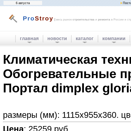
6 августа
Пост
Pro
Stroy
|
весь рынок
строительства
и
ремонта
в России и ст
главная
новости
каталог
компании
Климатическая техн
Обогревательные п
Портал dimplex glori
размеры (мм): 1115x955x360. цв
Цена
: 25259 руб