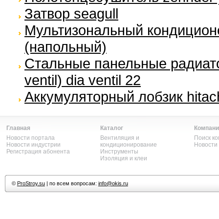
Затвор seagull
Мультизональный кондиционе
(напольный)
Стальные панельные радиато
ventil) dia ventil 22
Аккумуляторный лобзик hitaсh
Главная
Каталог
Компани
Новости портала
Вентиляция и
Поиск к
Новости индустрии
кондиционирование
Новости
Регистрация абонента
Инструменты
Изоляция и клеи
©
ProStroy.su
| по всем вопросам:
info@okis.ru