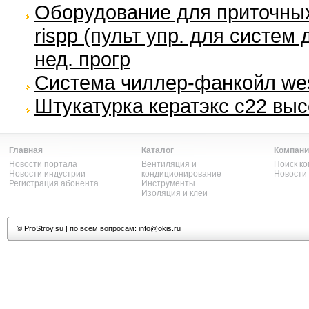
Оборудование для приточных
rispp (пульт упр. для систем 
нед. прогр
Система чиллер-фанкойл wes
Штукатурка кератэкс с22 вы
Главная
Каталог
Компани
Новости портала
Вентиляция и
Поиск к
Новости индустрии
кондиционирование
Новости
Регистрация абонента
Инструменты
Изоляция и клеи
©
ProStroy.su
| по всем вопросам:
info@okis.ru