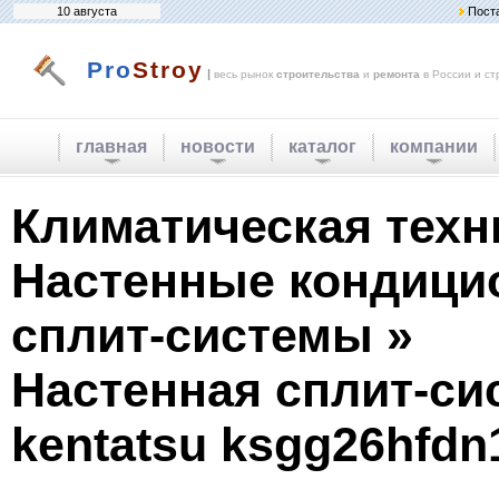
10 августа
Пост
Pro
Stroy
|
весь рынок
строительства
и
ремонта
в России и ст
главная
новости
каталог
компании
Климатическая техн
Настенные кондици
сплит-системы »
Настенная сплит-си
kentatsu ksgg26hfdn