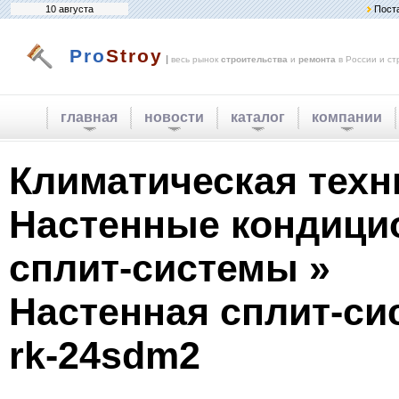
10 августа
Пост
Pro
Stroy
|
весь рынок
строительства
и
ремонта
в России и ст
главная
новости
каталог
компании
Климатическая техн
Настенные кондици
сплит-системы »
Настенная сплит-си
rk-24sdm2