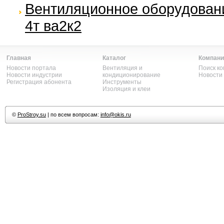
Вентиляционное оборудование
4т ва2к2
Главная
Каталог
Компани
Новости портала
Вентиляция и
Поиск к
Новости индустрии
кондиционирование
Новости
Регистрация абонента
Инструменты
Изоляция и клеи
©
ProStroy.su
| по всем вопросам:
info@okis.ru