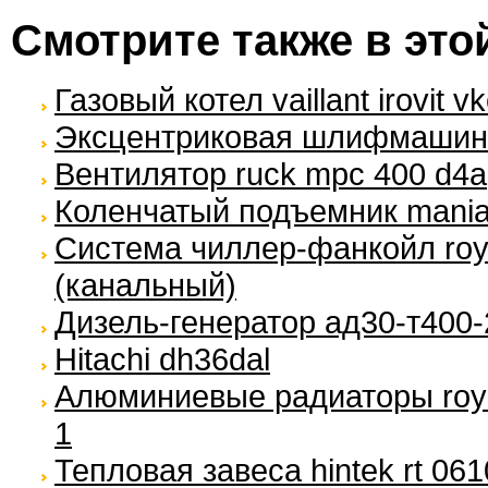
Смотрите также в это
Газовый котел vaillant irovit v
Эксцентриковая шлифмашина
Вентилятор ruck mpc 400 d4a
Коленчатый подъемник maniac
Система чиллер-фанкойл royal
(канальный)
Дизель-генератор ад30-т400-
Hitachi dh36dal
Алюминиевые радиаторы roya
1
Тепловая завеса hintek rt 061