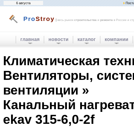
6 августа
Пост
Pro
Stroy
|
весь рынок
строительства
и
ремонта
в России и ст
главная
новости
каталог
компании
Климатическая техн
Вентиляторы, сист
вентиляции »
Канальный нагреват
ekav 315-6,0-2f