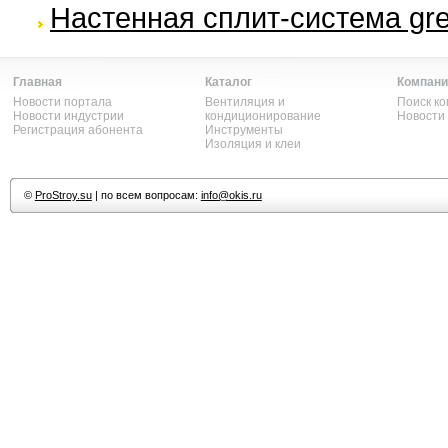
Настенная сплит-система gr
Главная
Каталог
Компани
Новости портала
Вентиляция и
Поиск к
Новости индустрии
кондиционирование
Новости
Регистрация абонента
Инструменты
Изоляция и клеи
©
ProStroy.su
| по всем вопросам:
info@okis.ru