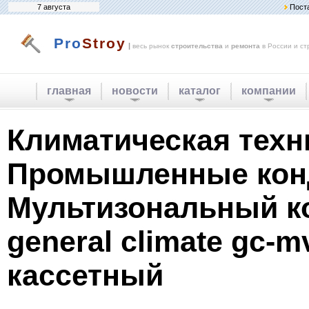
7 августа
Пост
Pro
Stroy
|
весь рынок
строительства
и
ремонта
в России и ст
главная
новости
каталог
компании
Климатическая техн
Промышленные кон
Мультизональный к
general climate gc-m
кассетный