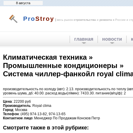
8 августа
Pro
Stroy
|
весь рынок
строительства
и
ремонта
в России и ст
главная
новости
Климатическая техника »
Промышленные кондиционеры »
Система чиллер-фанкойл royal clima 
производительность по холоду (квт): 2.13. производительность по теплу (квт
уровень шума, дб: 40.00. расход воды(л/мин): 7433.30. питание(в/гц/ф): 2
Цена
: 22200 руб
Производитель
: Royal clima
Город
: Москва
Телефон
: (495) 974-13-82, 974-13-65
Контактное лицо
: Менеджер По Продажам Консков Петр
Смотрите также в этой рубрике: