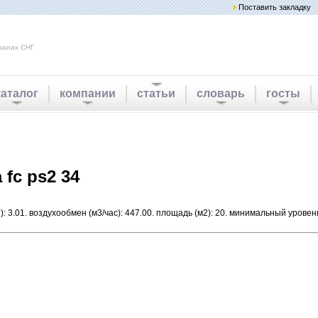
Поставить закладку
ранах СНГ
каталог
компании
статьи
словарь
госты
fc ps2 34
): 3.01. воздухообмен (м3/час): 447.00. площадь (м2): 20. минимальный урове