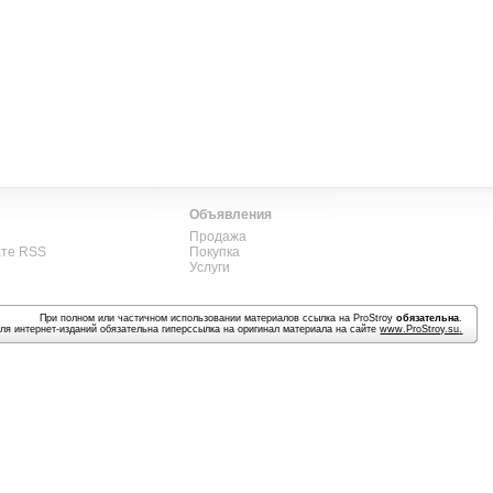
Объявления
Продажа
ате RSS
Покупка
Услуги
При полном или частичном использовании материалов ссылка на ProStroy
обязательна
.
ля интернет-изданий обязательна гиперссылка на оригинал материала на сайте
www.ProStroy.su
.