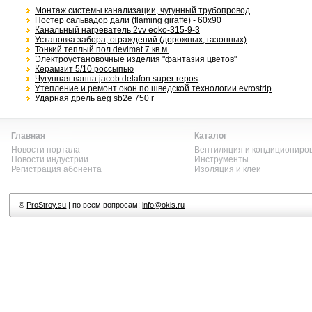
Монтаж системы канализации, чугунный трубопровод
Постер сальвадор дали (flaming giraffe) - 60x90
Канальный нагреватель 2vv eoko-315-9-3
Установка забора, ограждений (дорожных, газонных)
Тонкий теплый пол devimat 7 кв.м.
Электроустановочные изделия "фантазия цветов"
Керамзит 5/10 россыпью
Чугунная ванна jacob delafon super repos
Утепление и ремонт окон по шведской технологии evrostrip
Ударная дрель aeg sb2e 750 r
Главная
Каталог
Новости портала
Вентиляция и кондициониро
Новости индустрии
Инструменты
Регистрация абонента
Изоляция и клеи
©
ProStroy.su
| по всем вопросам:
info@okis.ru