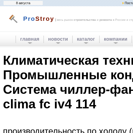
8 августа
Пост
Pro
Stroy
|
весь рынок
строительства
и
ремонта
в России и ст
главная
новости
каталог
компании
Климатическая техн
Промышленные кон
Система чиллер-фан
clima fc iv4 114
производительность по холоду (к