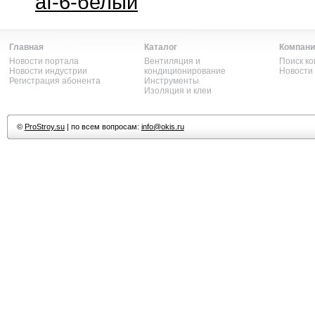
af-6-белый
Главная
Каталог
Компани
Новости портала
Вентиляция и
Поиск к
Новости индустрии
кондиционирование
Новости
Регистрация абонента
Инструменты
Изоляция и клеи
©
ProStroy.su
| по всем вопросам:
info@okis.ru