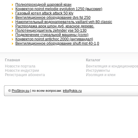
Полнопроходной шаровой кран
Конвектор noirot melodie evolution 1250 (высокие)
Газовый котел attack attack 50 klv
Вентиляционное оборудование dvs fsl 250
Накопительный водонагреватель vaillant veh 80 classic
Распродажа арок шпон дуб, красное дерево.
Полотенцесушитель zehnder yse 50-130
Подключение стиральной машины (соло)
Конвектор noirot antichoc 2000 (антивандал)
Вентиляционное оборудование shuft mst 40-1,0
Главная
Каталог
Новости портала
Вентиляция и кондициониро
Новости индустрии
Инструменты
Регистрация абонента
Изоляция и клеи
©
ProStroy.su
| по всем вопросам:
info@okis.ru