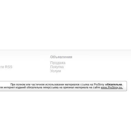
Объявления
Продажа
ате RSS
Покупка
Услуги
При полном или частичном использовании материалов ссылка на ProStroy
обязательна
.
ля интернет-изданий обязательна гиперссылка на оригинал материала на сайте
www.ProStroy.su
.