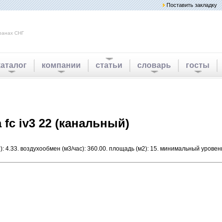
Поставить закладку
ранах СНГ
каталог
компании
статьи
словарь
госты
fc iv3 22 (канальный)
): 4.33. воздухообмен (м3/час): 360.00. площадь (м2): 15. минимальный урове