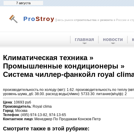
7 августа
Pro
Stroy
|
весь рынок
строительства
и
ремонта
в России и ст
главная
новости
Климатическая техника »
Промышленные кондиционеры »
Система чиллер-фанкойл royal clima 
производительность по холоду (квт): 1.62. производительность по теплу (квт
уровень шума, дб: 38.00. расход воды(л/мин): 5733.30. питание(в/гц/ф): 2
Цена
: 10693 руб
Производитель
: Royal clima
Город
: Москва
Телефон
: (495) 974-13-82, 974-13-65
Контактное лицо
: Менеджер По Продажам Консков Петр
Смотрите также в этой рубрике: