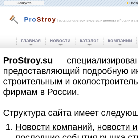
9 августа
Пост
Pro
Stroy
|
весь рынок
строительства
и
ремонта
в России и ст
главная
новости
каталог
компании
ProStroy.su
— специализирован
предоставляющий подробную 
строительным и околостроител
фирмам в России.
Структура сайта имеет следующ
Новости компаний
,
новости 
последние события рынка ст