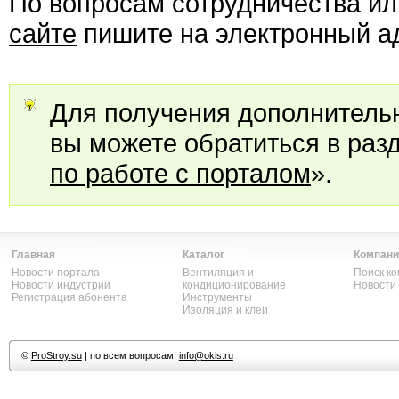
По вопросам сотрудничества и
сайте
пишите на электронный 
Для получения дополнител
вы можете обратиться в раз
по работе с порталом
».
Главная
Каталог
Компани
Новости портала
Вентиляция и
Поиск к
Новости индустрии
кондиционирование
Новости
Регистрация абонента
Инструменты
Изоляция и клеи
©
ProStroy.su
| по всем вопросам:
info@okis.ru