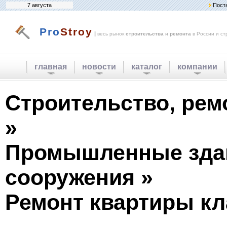
7 августа
Пост
Pro
Stroy
|
весь рынок
строительства
и
ремонта
в России и ст
главная
новости
каталог
компании
Строительство, рем
»
Промышленные зда
сооружения »
Ремонт квартиры кл