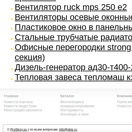
Вентилятор ruck mps 250 e2
Вентиляторы осевые оконны
Пластиковое окно в панельн
Стальные трубчатые радиат
Офисные перегородки strong
секция)
Дизель-генератор ад30-т400-
Тепловая завеса тепломаш к
Главная
Каталог
Компани
Новости портала
Вентиляция и
Поиск к
Новости индустрии
кондиционирование
Новости
Регистрация абонента
Инструменты
Изоляция и клеи
©
ProStroy.su
| по всем вопросам:
info@okis.ru