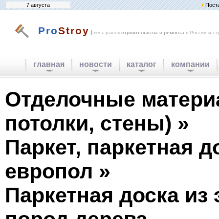
7 августа
Пост
Pro
Stroy
|
весь рынок
строительства
и
ремонта
в России и ст
главная
новости
каталог
компании
Отделочные матери
потолки, стены) »
Паркет, паркетная д
европол »
Паркетная доска из 