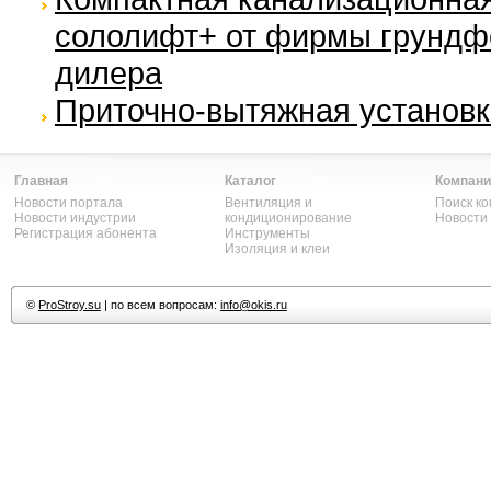
сололифт+ от фирмы грундфо
дилера
Приточно-вытяжная установка
Главная
Каталог
Компани
Новости портала
Вентиляция и
Поиск к
Новости индустрии
кондиционирование
Новости
Регистрация абонента
Инструменты
Изоляция и клеи
©
ProStroy.su
| по всем вопросам:
info@okis.ru