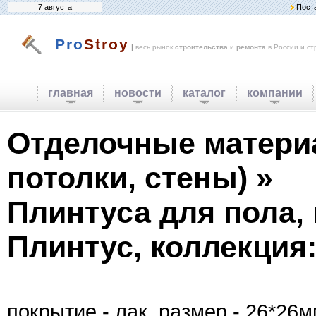
7 августа
Пост
Pro
Stroy
|
весь рынок
строительства
и
ремонта
в России и ст
главная
новости
каталог
компании
Отделочные матери
потолки, стены) »
Плинтуса для пола,
Плинтус, коллекция:
покрытие - лак. размер - 26*26