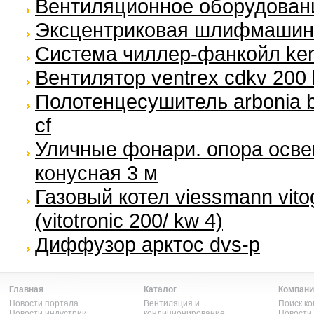
Вентиляционное оборудование
Эксцентриковая шлифмашина
Система чиллер-фанкойл ken
Вентилятор ventrex cdkv 200 
Полотенцесушитель arbonia b
cf
Уличные фонари. опора осв
конусная 3 м
Газовый котел viessmann vitog
(vitotronic 200/ kw 4)
Диффузор арктос dvs-p
Главная
Каталог
Компани
Новости портала
Вентиляция и
Поиск к
Новости индустрии
кондиционирование
Новости