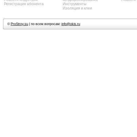
Регистрация абонента
Инструменты
Изоляция и клеи
©
ProStroy.su
| по всем вопросам:
info@okis.ru