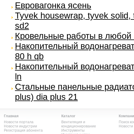
Евровагонка ясень
Tyvek housewrap, tyvek solid, 
sd2
Кровельные работы в любой 
Накопительный водонагревател
80 h qb
Накопительный водонагревате
ln
Стальные панельные радиато
plus) dia plus 21
Главная
Каталог
Компани
Новости портала
Вентиляция и
Поиск к
Новости индустрии
кондиционирование
Новости
Регистрация абонента
Инструменты