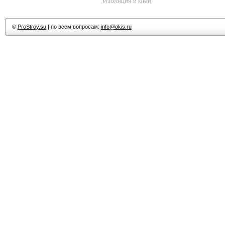
Изоляция и клеи
©
ProStroy.su
| по всем вопросам:
info@okis.ru