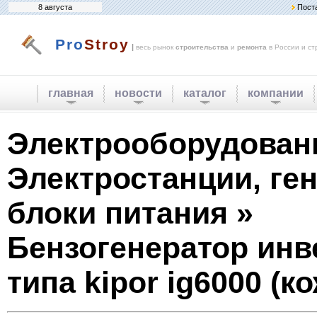
8 августа
Пост
Pro
Stroy
|
весь рынок
строительства
и
ремонта
в России и ст
главная
новости
каталог
компании
Электрооборудован
Электростанции, ге
блоки питания »
Бензогенератор инв
типа kipor ig6000 (к