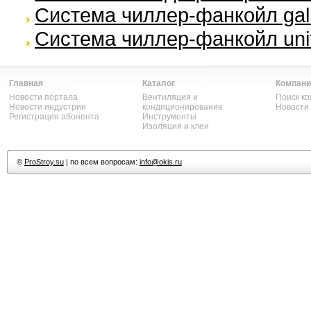
Система чиллер-фанкойл galle
Система чиллер-фанкойл unif
Главная
Каталог
Компани
Новости портала
Вентиляция и
Поиск к
Новости индустрии
кондиционирование
Новости
Регистрация абонента
Инструменты
Изоляция и клеи
©
ProStroy.su
| по всем вопросам:
info@okis.ru