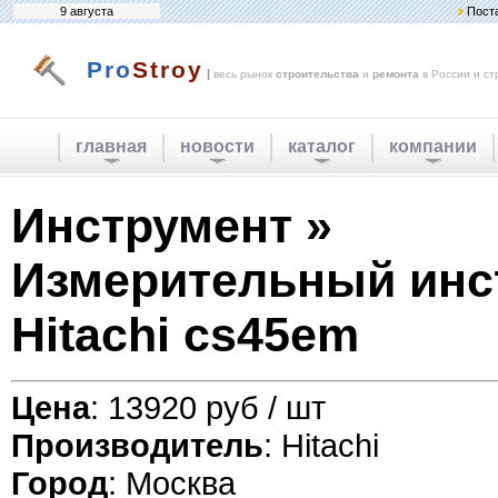
9 августа
Пост
Pro
Stroy
|
весь рынок
строительства
и
ремонта
в России и ст
главная
новости
каталог
компании
Инструмент »
Измерительный инс
Hitachi cs45em
Цена
: 13920 руб / шт
Производитель
: Hitachi
Город
: Москва