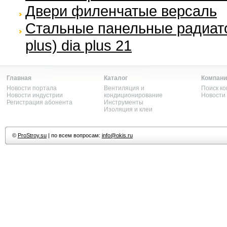
Двери филенчатые версаль
Стальные панельные радиато
plus) dia plus 21
Главная
Каталог
Компани
Новости портала
Вентиляция и
Поиск к
Новости индустрии
кондиционирование
Новости
Регистрация абонента
Инструменты
Изоляция и клеи
©
ProStroy.su
| по всем вопросам:
info@okis.ru