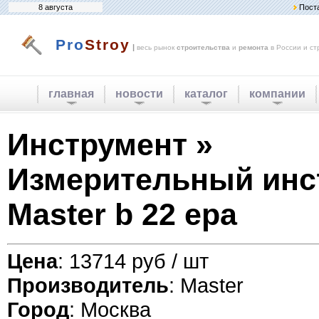
8 августа
Пост
Pro
Stroy
|
весь рынок
строительства
и
ремонта
в России и ст
главная
новости
каталог
компании
Инструмент »
Измерительный инс
Master b 22 epa
Цена
: 13714 руб / шт
Производитель
: Master
Город
: Москва