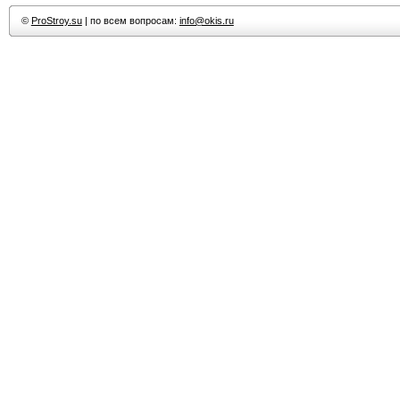
©
ProStroy.su
| по всем вопросам:
info@okis.ru