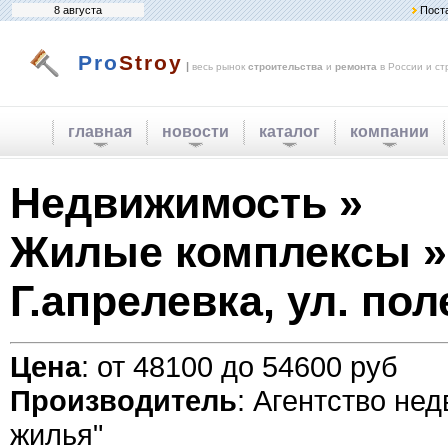
8 августа
Пост
Pro
Stroy
|
весь рынок
строительства
и
ремонта
в России и ст
главная
новости
каталог
компании
Недвижимость »
Жилые комплексы »
Г.апрелевка, ул. пол
Цена
: от 48100 до 54600 руб
Производитель
: Агентство не
жилья"