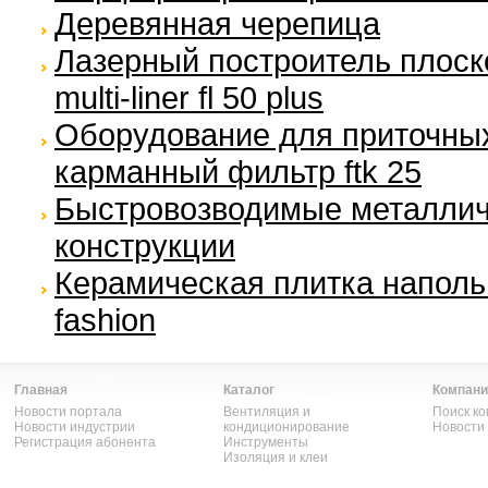
Деревянная черепица
Лазерный построитель плоско
multi-liner fl 50 plus
Оборудование для приточных 
карманный фильтр ftk 25
Быстровозводимые металлич
конструкции
Керамическая плитка наполь
fashion
Главная
Каталог
Компани
Новости портала
Вентиляция и
Поиск к
Новости индустрии
кондиционирование
Новости
Регистрация абонента
Инструменты
Изоляция и клеи