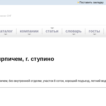
Поставить закладку
ранах СНГ
каталог
компании
статьи
словарь
госты
рпичем, г. ступино
рпичем, без внутренней отделки, участок 8 соток, хороший подъезд, летний в