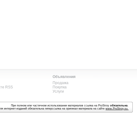
Объявления
Продажа
ате RSS
Покупка
Услуги
При полном или частичном использовании материалов ссылка на ProStroy
обязательна
.
ля интернет-изданий обязательна гиперссылка на оригинал материала на сайте
www.ProStroy.su
.