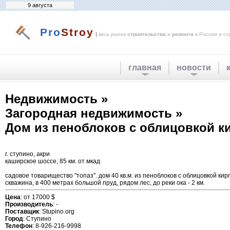
9 августа
Pro
Stroy
|
весь рынок
строительства
и
ремонта
в России и ст
главная
новости
Недвижимость »
Загородная недвижимость »
Дом из пеноблоков с облицовкой ки
г. ступино, акри
каширское шоссе, 85 км. от мкад
садовое товарищество "топаз". дом 40 кв.м. из пеноблоков с облицовкой ки
скважина, в 400 метрах большой пруд, рядом лес, до реки ока - 2 км.
Цена
: от 17000 $
Производитель
: -
Поставщик
: Stupino.org
Город
: Ступино
Телефон
: 8-926-216-9998