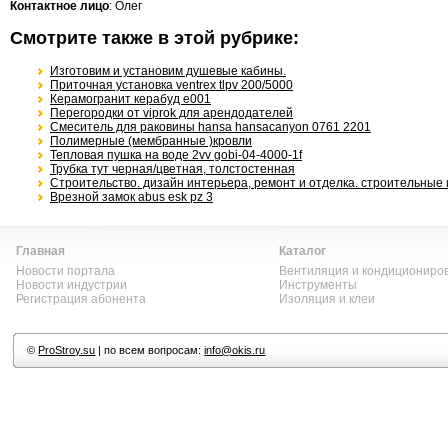
Контактное лицо
: Олег
Смотрите также в этой рубрике:
Изготовим и установим душевые кабины.
Приточная установка ventrex tlpv 200/5000
Керамогранит керабуд e001
Перегородки от viprok для арендодателей
Смеситель для раковины hansa hansacanyon 0761 2201
Полимерные (мембранные )кровли
Тепловая пушка на воде 2vv gobi-04-4000-1f
Трубка тут черная/цветная, толстостенная
Строительство. дизайн интерьера, ремонт и отделка. строительные
Врезной замок abus esk pz 3
Главная
Каталог
Новости портала
Вентиляция и кондициониро
Новости индустрии
Инструменты
Регистрация абонента
Изоляция и клеи
©
ProStroy.su
| по всем вопросам:
info@okis.ru