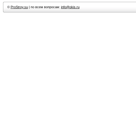
©
ProStroy.su
| по всем вопросам:
info@okis.ru