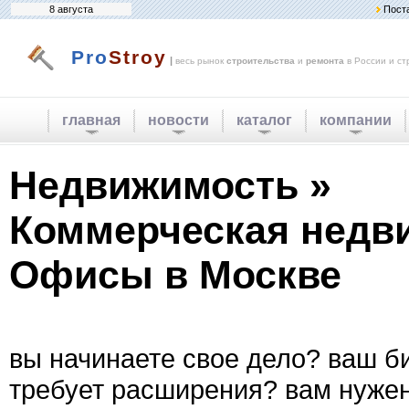
8 августа
Пост
Pro
Stroy
|
весь рынок
строительства
и
ремонта
в России и ст
главная
новости
каталог
компании
Недвижимость »
Коммерческая недв
Офисы в Москве
вы начинаете свое дело? ваш б
требует расширения? вам нуже