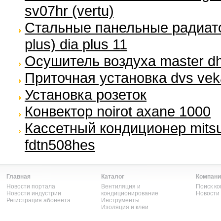
sv07hr (vertu)
Стальные панельные радиато
plus) dia plus 11
Осушитель воздуха master d
Приточная установка dvs veka
Установка розеток
Конвектор noirot axane 1000
Кассетный кондиционер mitsu
fdtn508hes
Главная
Каталог
Компани
Новости портала
Вентиляция и
Поиск к
Новости индустрии
кондиционирование
Новости
Регистрация абонента
Инструменты
Изоляция и клеи