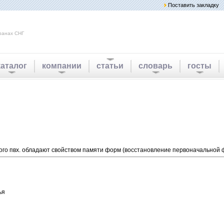
Поставить закладку
ранах СНГ
каталог
компании
статьи
словарь
госты
очного пвх. обладают свойством памяти форм (восстановление первоначально
ья