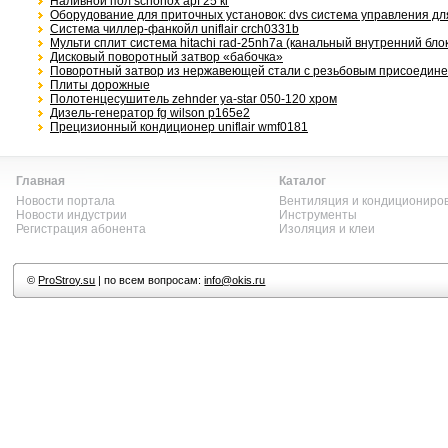
Наливной пол schonox apf 25 кг
Оборудование для приточных установок: dvs система управления для
Система чиллер-фанкойл uniflair crch0331b
Мульти сплит система hitachi rad-25nh7a (канальный внутренний блок
Дисковый поворотный затвор «бабочка»
Поворотный затвор из нержавеющей стали с резьбовым присоедин
Плиты дорожные
Полотенцесушитель zehnder ya-star 050-120 хром
Дизель-генератор fg wilson p165e2
Прецизионный кондиционер uniflair wmf0181
Главная
Каталог
Новости портала
Вентиляция и кондициониро
Новости индустрии
Инструменты
Регистрация абонента
Изоляция и клеи
©
ProStroy.su
| по всем вопросам:
info@okis.ru