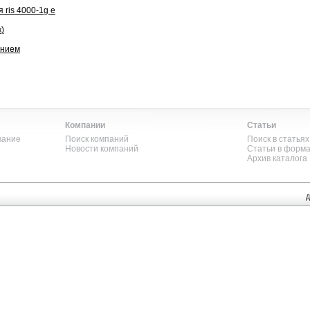
 ris 4000-1g e
)
ением
Компании
Статьи
вание
Поиск компаний
Поиск в статьях
Новости компаний
Статьи в форм
Архив каталога
Д