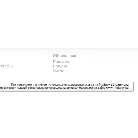
Объявления
Продажа
ате RSS
Покупка
Услуги
При полном или частичном использовании материалов ссылка на ProStroy
обязательна
.
ля интернет-изданий обязательна гиперссылка на оригинал материала на сайте
www.ProStroy.su
.