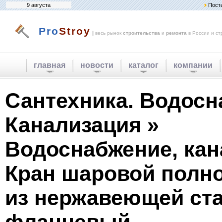
9 августа
Пост
Pro
Stroy
|
весь рынок
строительства
и
ремонта
в России и ст
главная
новости
каталог
компании
Сантехника. Водосн
Канализация »
Водоснабжение, кан
Кран шаровой полн
из нержавеющей ста