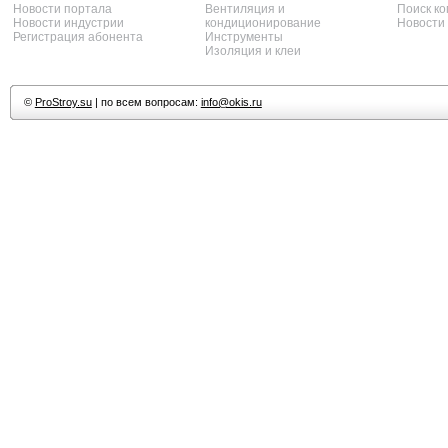
Новости портала
Вентиляция и
Поиск к
Новости индустрии
кондиционирование
Новости
Регистрация абонента
Инструменты
Изоляция и клеи
©
ProStroy.su
| по всем вопросам:
info@okis.ru