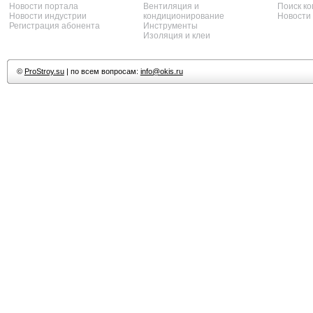
Новости портала
Вентиляция и
Поиск к
Новости индустрии
кондиционирование
Новости
Регистрация абонента
Инструменты
Изоляция и клеи
©
ProStroy.su
| по всем вопросам:
info@okis.ru