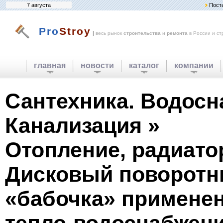
7 августа
Пост
Pro
Stroy
|
весь рынок
строительства
и
ремонта
в России и ст
главная
новости
каталог
компании
Сантехника. Водосн
Канализация »
Отопление, радиато
Дисковый поворотн
«бабочка» примене