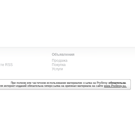
Объявления
Продажа
ате RSS
Покупка
Услуги
При полном или частичном использовании материалов ссылка на ProStroy
обязательна
.
ля интернет-изданий обязательна гиперссылка на оригинал материала на сайте
www.ProStroy.su
.