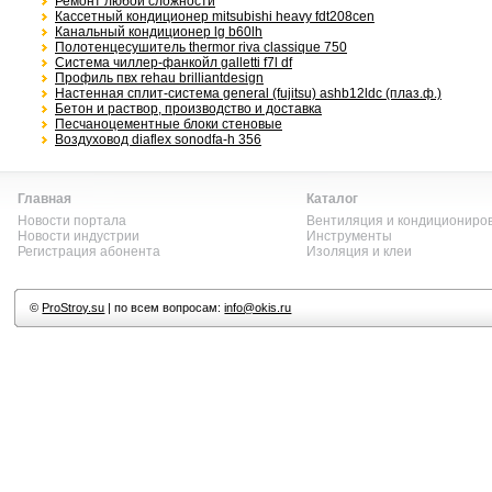
Ремонт любой сложности
Кассетный кондиционер mitsubishi heavy fdt208cen
Канальный кондиционер lg b60lh
Полотенцесушитель thermor riva classique 750
Система чиллер-фанкойл galletti f7l df
Профиль пвх rehau brilliantdesign
Настенная сплит-система general (fujitsu) ashb12ldc (плаз.ф.)
Бетон и раствор, производство и доставка
Песчаноцементные блоки стеновые
Воздуховод diaflex sonodfa-h 356
Главная
Каталог
Новости портала
Вентиляция и кондициониро
Новости индустрии
Инструменты
Регистрация абонента
Изоляция и клеи
©
ProStroy.su
| по всем вопросам:
info@okis.ru