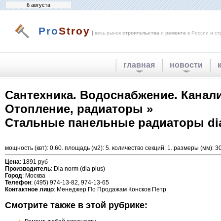
6 августа
Pro
Stroy
|
весь рынок
строительства
и
ремонта
в России и ст
главная
новости
Сантехника. Водоснабжение. Канал
Отопление, радиаторы »
Стальные панельные радиаторы dia n
мощность (квт): 0.60. площадь (м2): 5. количество секций: 1. размеры (мм): 3
Цена
: 1891 руб
Производитель
: Dia norm (dia plus)
Город
: Москва
Телефон
: (495) 974-13-82, 974-13-65
Контактное лицо
: Менеджер По Продажам Консков Петр
Смотрите также в этой рубрике: