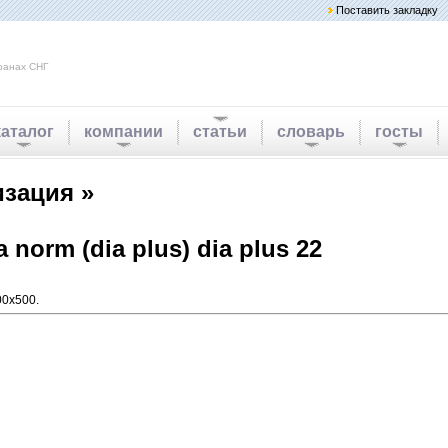
Поставить закладку
ранах СНГ
каталог
компании
статьи
словарь
госты
изация »
orm (dia plus) dia plus 22
00x500.