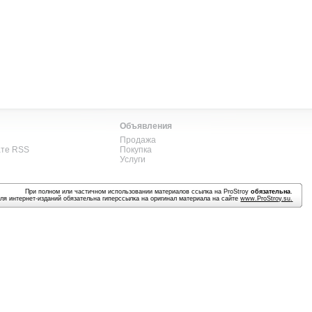
Объявления
Продажа
ате RSS
Покупка
Услуги
При полном или частичном использовании материалов ссылка на ProStroy
обязательна
.
ля интернет-изданий обязательна гиперссылка на оригинал материала на сайте
www.ProStroy.su
.