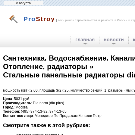
8 августа
Pro
Stroy
|
весь рынок
строительства
и
ремонта
в России и ст
главная
новости
Сантехника. Водоснабжение. Канал
Отопление, радиаторы »
Стальные панельные радиаторы dia n
мощность (квт): 2.60. площадь (м2): 25. количество секций: 1. размеры (мм):
Цена
: 5031 руб
Производитель
: Dia norm (dia plus)
Город
: Москва
Телефон
: (495) 974-13-82, 974-13-65
Контактное лицо
: Менеджер По Продажам Консков Петр
Смотрите также в этой рубрике: