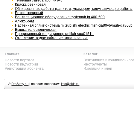
Тепловая завеса тропик а-3
Краска резиновая
Облицовочные работы гранитом, мрамором, сопутствующие работы
Бетон товарный
Вентиляционное оборудование systemair tg 400-500
Алюкобонд
Настенная сплит-система mitsubishi electric msh-ga80vb/muh-ga80vb
Вышка телескопическая
Прецизионный кондиционер uniflair sua0151b
Отопление. водоснабжение. канализация.
Главная
Каталог
Новости портала
Вентиляция и кондициониро
Новости индустрии
Инструменты
Регистрация абонента
Изоляция и клеи
©
ProStroy.su
| по всем вопросам:
info@okis.ru