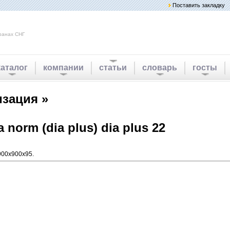
Поставить закладку
ранах СНГ
каталог
компании
статьи
словарь
госты
изация »
orm (dia plus) dia plus 22
 900x900x95.