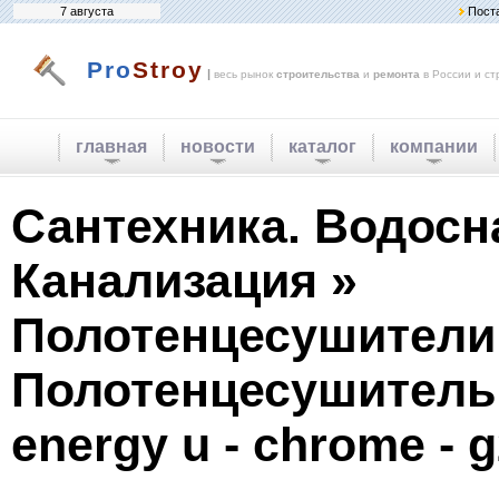
7 августа
Пост
Pro
Stroy
|
весь рынок
строительства
и
ремонта
в России и ст
главная
новости
каталог
компании
Сантехника. Водосн
Канализация »
Полотенцесушители
Полотенцесушитель
energy u - chrome - 