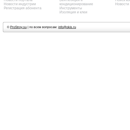
Новости портала
Вентиляция и
Поиск к
Новости индустрии
кондиционирование
Новости
Регистрация абонента
Инструменты
Изоляция и клеи
©
ProStroy.su
| по всем вопросам:
info@okis.ru