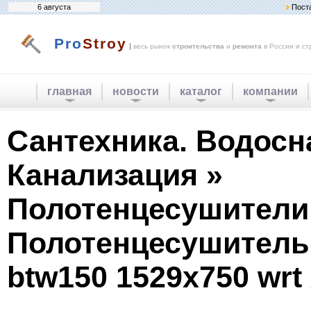
6 августа
Пост
Pro
Stroy
|
весь рынок
строительства
и
ремонта
в России и ст
главная
новости
каталог
компании
Сантехника. Водосн
Канализация »
Полотенцесушители
Полотенцесушитель 
btw150 1529x750 wrt