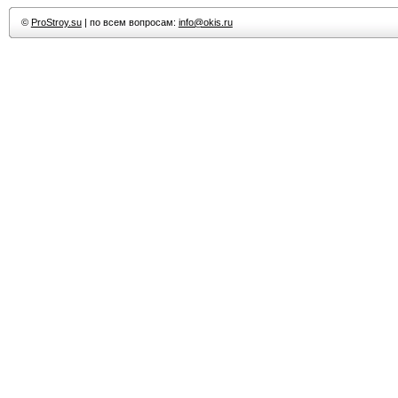
©
ProStroy.su
| по всем вопросам:
info@okis.ru