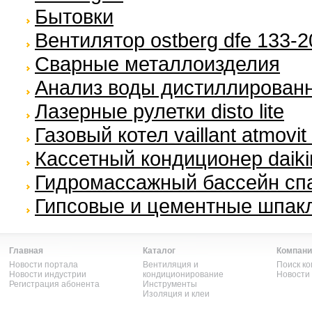
Бытовки
Вентилятор ostberg dfe 133-2
Сварные металлоизделия
Анализ воды дистиллирован
Лазерные рулетки disto lite
Газовый котел vaillant atmovit 
Кассетный кондиционер daikin
Гидромассажный бассейн спа
Гипсовые и цементные шпакле
Главная
Каталог
Компани
Новости портала
Вентиляция и
Поиск к
Новости индустрии
кондиционирование
Новости
Регистрация абонента
Инструменты
Изоляция и клеи