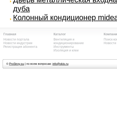
дуба
Колонный кондиционер midea
Главная
Каталог
Компани
Новости портала
Вентиляция и
Поиск к
Новости индустрии
кондиционирование
Новости
Регистрация абонента
Инструменты
Изоляция и клеи
©
ProStroy.su
| по всем вопросам:
info@okis.ru