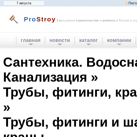
7 августа
Пост
Pro
Stroy
|
весь рынок
строительства
и
ремонта
в России и ст
главная
новости
каталог
компании
Сантехника. Водосн
Канализация »
Трубы, фитинги, кр
»
Трубы, фитинги и 