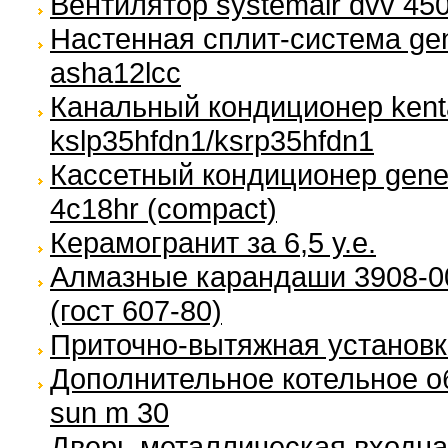
Вентилятор systemair dvv 450
Настенная сплит-система gener
asha12lcc
Канальный кондиционер kent
kslp35hfdn1/ksrp35hfdn1
Кассетный кондиционер genera
4c18hr (compact)
Керамогранит за 6,5 у.е.
Алмазные карандаши 3908-00
(гост 607-80)
Приточно-вытяжная установка
Дополнительное котельное об
sun m 30
Дверь металлическая входна