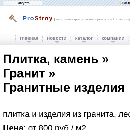
6 августа
Пост
Pro
Stroy
|
весь рынок
строительства
и
ремонта
в России и ст
главная
новости
каталог
компании
Плитка, камень »
Гранит »
Гранитные изделия
плитка и изделия из гранита, л
Цена
: от 800 руб / м2