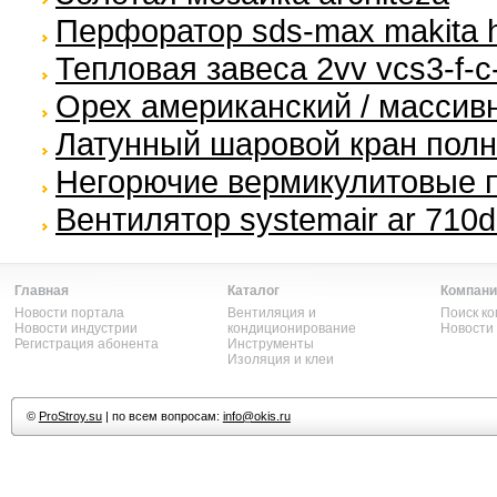
Перфоратор sds-max makita h
Тепловая завеса 2vv vcs3-f-c
Орех американский / массивн
Латунный шаровой кран пол
Негорючие вермикулитовые 
Вентилятор systemair ar 710d
Главная
Каталог
Компани
Новости портала
Вентиляция и
Поиск к
Новости индустрии
кондиционирование
Новости
Регистрация абонента
Инструменты
Изоляция и клеи
©
ProStroy.su
| по всем вопросам:
info@okis.ru