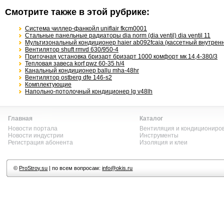
Смотрите также в этой рубрике:
Система чиллер-фанкойл uniflair fkcm0001
Стальные панельные радиаторы dia norm (dia ventil) dia ventil 11
Мультизональный кондиционер haier ab092fcaia (кассетный внутренн
Вентилятор shuft rmvd 630/950-4
Приточная установка бризарт бризарт 1000 комфорт мк 14,4-380/3
Тепловая завеса korf pwz 60-35 h/4
Канальный кондиционер ballu mha-48hr
Вентилятор ostberg dfe 146-s2
Комплектующие
Напольно-потолочный кондиционер lg v48lh
Главная
Каталог
Новости портала
Вентиляция и кондициониро
Новости индустрии
Инструменты
Регистрация абонента
Изоляция и клеи
©
ProStroy.su
| по всем вопросам:
info@okis.ru