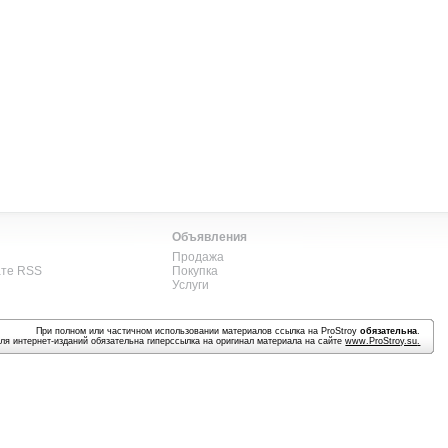
Объявления
Продажа
ате RSS
Покупка
Услуги
При полном или частичном использовании материалов ссылка на ProStroy
обязательна
.
ля интернет-изданий обязательна гиперссылка на оригинал материала на сайте
www.ProStroy.su
.