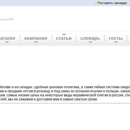
Поставить закладку
ранах СНГ
каталог
компании
статьи
словарь
госты
Москве и на складах. удобная ценовая политика, а также гибкая система скидо
 и продаже оптом в розницу и под заказ из испании италии и польши. зака
м. самые низкие цены на некоторые виды керамической плитки в россии. с
лей, мы ее закажем и доставим вам в самые сжатые сроки.