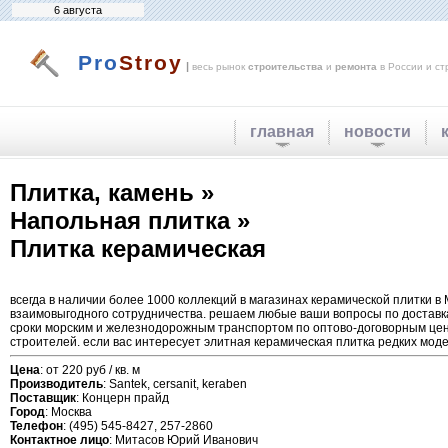
6 августа
Pro
Stroy
|
весь рынок
строительства
и
ремонта
в России и ст
главная
новости
Плитка, камень »
Напольная плитка »
Плитка керамическая
всегда в наличии более 1000 коллекций в магазинах керамической плитки в 
взаимовыгодного сотрудничества. решаем любые ваши вопросы по доставкам
сроки морским и железнодорожным транспортом по оптово-договорным цена
строителей. если вас интересует элитная керамическая плитка редких моде
Цена
: от 220 руб / кв. м
Производитель
: Santek, cersanit, keraben
Поставщик
: Концерн прайд
Город
: Москва
Телефон
: (495) 545-8427, 257-2860
Контактное лицо
: Митасов Юрий Иванович