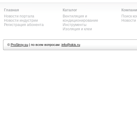
Главная
Каталог
Компани
Новости портала
Вентиляция и
Поиск к
Новости индустрии
кондиционирование
Новости
Регистрация абонента
Инструменты
Изоляция и клеи
©
ProStroy.su
| по всем вопросам:
info@okis.ru