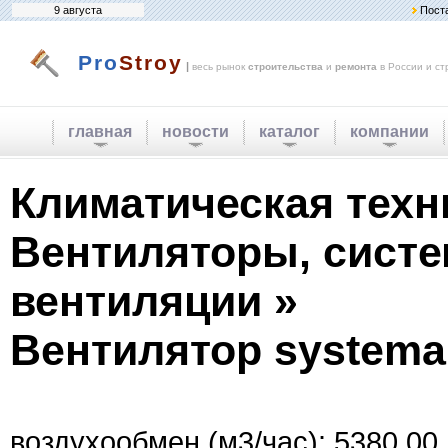
9 августа
Пост
Pro
Stroy
|
весь рынок
строительства
и
ремонта
в России и ст
главная
новости
каталог
компании
Климатическая техн
Вентиляторы, сист
вентиляции »
Вентилятор systemair
воздухообмен (м3/час): 5380.00.