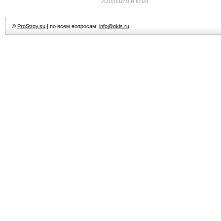
Изоляция и клеи
©
ProStroy.su
| по всем вопросам:
info@okis.ru