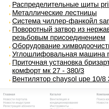
Распределительные щиты pr
Металлические лестницы
Система чиллер-фанкойл san
Поворотный затвор из нержа
резьбовым присоединением
Оборудование химводоочист
Углошлифовальная машина m
Приточная установка бризарт
комфорт мк 27 - 380/3
Вентилятор chaysol upe 10/8
Главная
Каталог
Компани
Новости портала
Вентиляция и
Поиск к
Новости индустрии
кондиционирование
Новости
Регистрация абонента
Инструменты