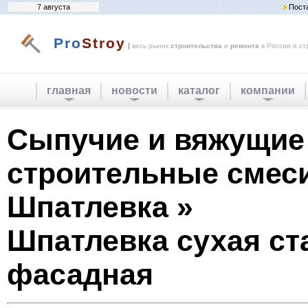
7 августа
Пост
Pro
Stroy
|
весь рынок
строительства
и
ремонта
в России и ст
главная
новости
каталог
компании
Сыпучие и вяжущие
строительные смеси
Шпатлевка »
Шпатлевка сухая ст
фасадная