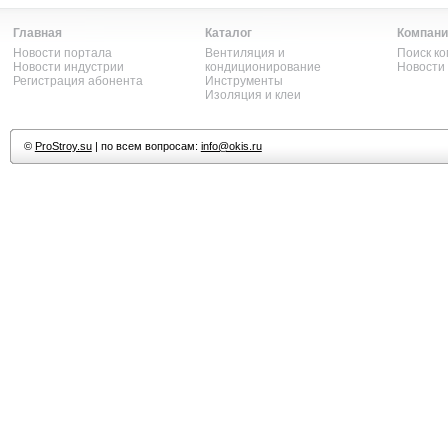
Главная
Каталог
Компани
Новости портала
Вентиляция и
Поиск к
Новости индустрии
кондиционирование
Новости
Регистрация абонента
Инструменты
Изоляция и клеи
©
ProStroy.su
| по всем вопросам:
info@okis.ru