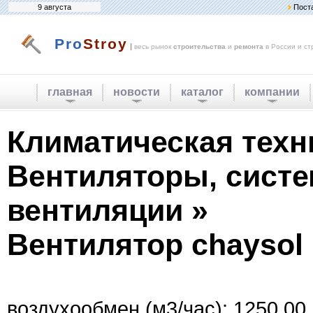
9 августа
Пост
Pro
Stroy
|
весь рынок
строительства
и
ремонта
в России и ст
главная
новости
каталог
компании
Климатическая техн
Вентиляторы, сист
вентиляции »
Вентилятор chaysol 
воздухообмен (м3/час): 1250.00.