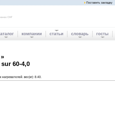
Поставить закладку
ранах СНГ
каталог
компании
статьи
словарь
госты
 »
sur 60-4,0
агревателей. вес(кг): 8.40.