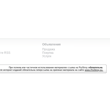
Объявления
Продажа
ате RSS
Покупка
Услуги
При полном или частичном использовании материалов ссылка на ProStroy
обязательна
.
ля интернет-изданий обязательна гиперссылка на оригинал материала на сайте
www.ProStroy.su
.