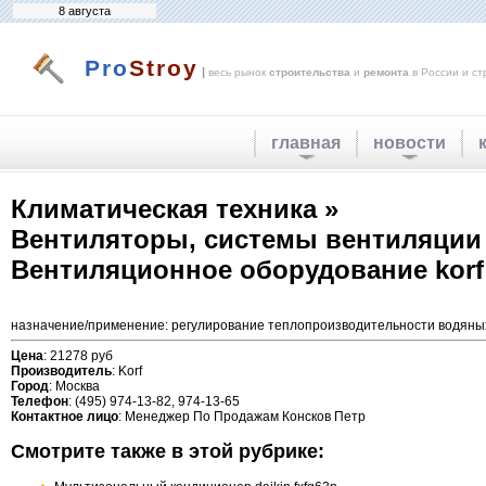
8 августа
Pro
Stroy
|
весь рынок
строительства
и
ремонта
в России и ст
главная
новости
Климатическая техника »
Вентиляторы, системы вентиляции
Вентиляционное оборудование korf 
назначение/применение: регулирование теплопроизводительности водяных н
Цена
: 21278 руб
Производитель
: Korf
Город
: Москва
Телефон
: (495) 974-13-82, 974-13-65
Контактное лицо
: Менеджер По Продажам Консков Петр
Смотрите также в этой рубрике: