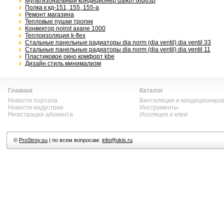
Мультизональный кондиционер daikin fxfq63p
Полка к кд-151, 155, 155-а
Ремонт магазина
Тепловые пушки тропик
Конвектор noirot axane 1000
Теплоизоляция k-flex
Стальные панельные радиаторы dia norm (dia ventil) dia ventil 33
Стальные панельные радиаторы dia norm (dia ventil) dia ventil 11
Пластиковое окно комфорт kbe
Дизайн стиль минимализм
Главная
Каталог
Новости портала
Вентиляция и кондициониро
Новости индустрии
Инструменты
Регистрация абонента
Изоляция и клеи
©
ProStroy.su
| по всем вопросам:
info@okis.ru