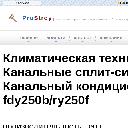
7 августа
Пост
Pro
Stroy
|
весь рынок
строительства
и
ремонта
в России и ст
главная
новости
каталог
компании
Климатическая техн
Канальные сплит-с
Канальный кондицио
fdy250b/ry250f
производительность, ватт