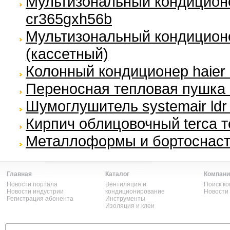
Мультизональный кондицион
cr365gxh56b
Мультизональный кондиционе
(кассетный)
Колонный кондиционер haier
Переносная тепловая пушка 
Шумоглушитель systemair ldr
Кирпич облицовочный terca т
Металлоформы и бортоснаст
Главная
Каталог
Компани
Новости портала
Вентиляция и
Поиск к
Новости индустрии
кондиционирование
Новости
Регистрация абонента
Инструменты
Изоляция и клеи