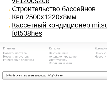
vl-1200s2ce
Строительство бассейнов
Квл 2500х1220х8мм
Кассетный кондиционер mitsu
fdt508hes
Главная
Каталог
Компани
Новости портала
Вентиляция и
Поиск к
Новости индустрии
кондиционирование
Новости
Регистрация абонента
Инструменты
Изоляция и клеи
©
ProStroy.su
| по всем вопросам:
info@okis.ru