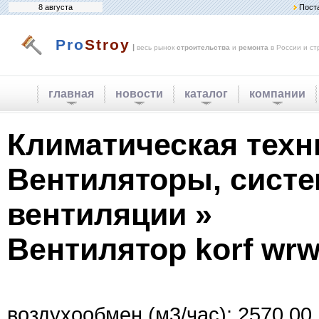
8 августа
Пост
Pro
Stroy
|
весь рынок
строительства
и
ремонта
в России и ст
главная
новости
каталог
компании
Климатическая техн
Вентиляторы, сист
вентиляции »
Вентилятор korf wrw
воздухообмен (м3/час): 2570.00.