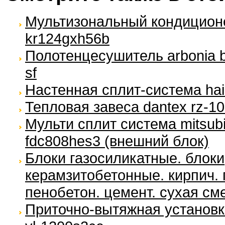
Мультизональный кондицион
kr124gxh56b
Полотенцесушитель arbonia b
sf
Настенная сплит-система haie
Тепловая завеса dantex rz-1
Мульти сплит система mitsubi
fdc808hes3 (внешний блок)
Блоки газосиликатные. блоки
керамзитобетонные. кирпич. 
пенобетон. цемент. сухая см
Приточно-вытяжная установка 