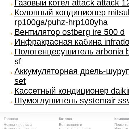
Газовый котел attack attack 1
Колонный кондиционер mitsubi
rp100ga/puhz-hrp100yha
Вентилятор ostberg ire 500 d
Инфракрасная кабина infrado
Полотенцесушитель arbonia b
sf
Аккумуляторная дрель-шуруп
set
Кассетный кондиционер daiki
Шумоглушитель systemair ssv
Главная
Каталог
Компани
Новости портала
Вентиляция и
Поиск к
Новости индустрии
кондиционирование
Новости