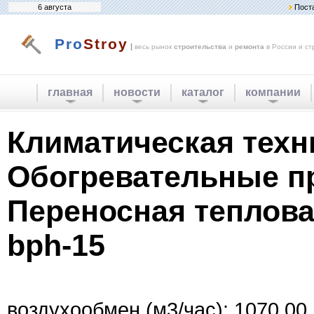
6 августа
Пост
Pro
Stroy
|
весь рынок
строительства
и
ремонта
в России и ст
главная
новости
каталог
компании
Климатическая техн
Обогревательные п
Переносная теплова
bph-15
воздухообмен (м3/час): 1070.00.