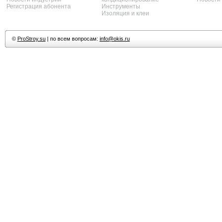
Регистрация абонента
Инструменты
Изоляция и клеи
©
ProStroy.su
| по всем вопросам:
info@okis.ru