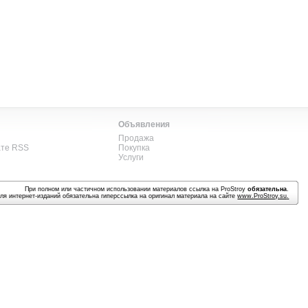
Объявления
Продажа
ате RSS
Покупка
Услуги
При полном или частичном использовании материалов ссылка на ProStroy
обязательна
.
ля интернет-изданий обязательна гиперссылка на оригинал материала на сайте
www.ProStroy.su
.