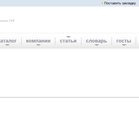
Поставить закладку
ранах СНГ
каталог
компании
статьи
словарь
госты