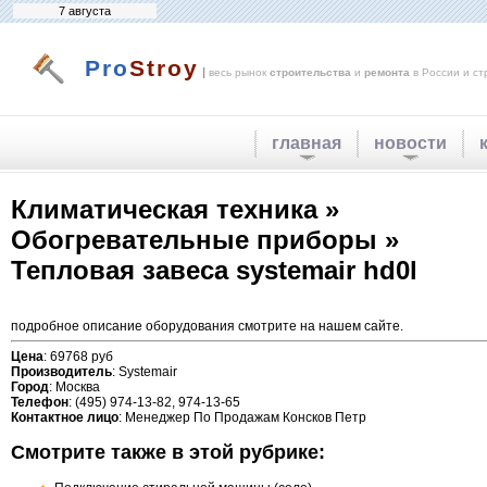
7 августа
Pro
Stroy
|
весь рынок
строительства
и
ремонта
в России и ст
главная
новости
Климатическая техника »
Обогревательные приборы »
Тепловая завеса systemair hd0l
подробное описание оборудования смотрите на нашем сайте.
Цена
: 69768 руб
Производитель
: Systemair
Город
: Москва
Телефон
: (495) 974-13-82, 974-13-65
Контактное лицо
: Менеджер По Продажам Консков Петр
Смотрите также в этой рубрике: