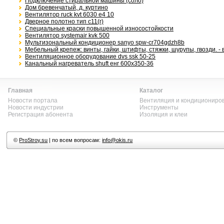
Подключение стиральной машины (соло)
Дом бревенчатый, д. куртино
Вентилятор ruck kvt 6030 e4 10
Дверное полотно тип с11(г)
Специальные краски повышенной износостойкости
Вентилятор systemair kvk 500
Мультизональный кондиционер sanyo spw-cr704gdzh8b
Мебельный крепеж: винты, гайки, штифты, стяжки, шурупы, гвозди. -
Вентиляционное оборудование dvs ssk 50-25
Канальный нагреватель shuft eнr 600x350-36
Главная
Каталог
Новости портала
Вентиляция и кондициониро
Новости индустрии
Инструменты
Регистрация абонента
Изоляция и клеи
©
ProStroy.su
| по всем вопросам:
info@okis.ru