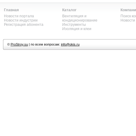
Главная
Каталог
Компани
Новости портала
Вентиляция и
Поиск к
Новости индустрии
кондиционирование
Новости
Регистрация абонента
Инструменты
Изоляция и клеи
©
ProStroy.su
| по всем вопросам:
info@okis.ru