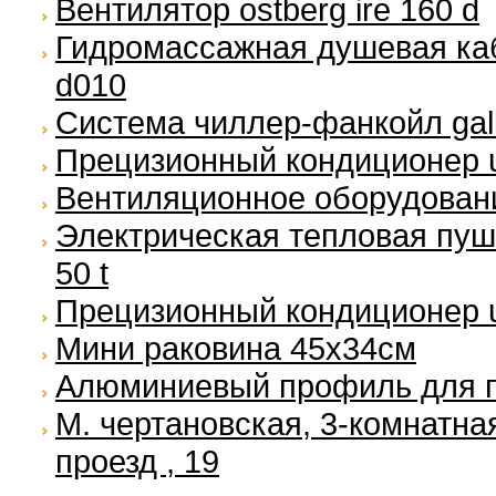
Вентилятор ostberg ire 160 d
Гидромассажная душевая ка
d010
Система чиллер-фанкойл galle
Прецизионный кондиционер un
Вентиляционное оборудование
Электрическая тепловая пушка
50 t
Прецизионный кондиционер uni
Мини раковина 45х34см
Алюминиевый профиль для п
М. чертановская, 3-комнатна
проезд , 19