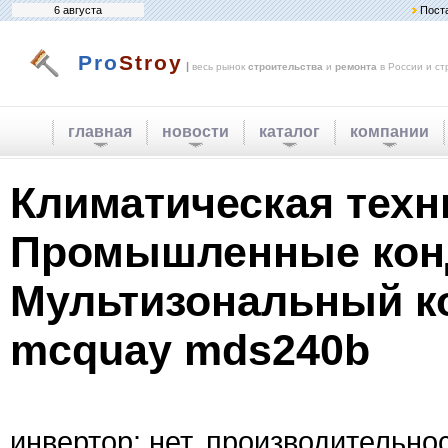
6 августа
Пост
Pro
Stroy
|
весь рынок
строительства
и
ремонта
в России и ст
главная
новости
каталог
компании
Климатическая техн
Промышленные кон
Мультизональный к
mcquay mds240b
инвертор: нет. производительнос